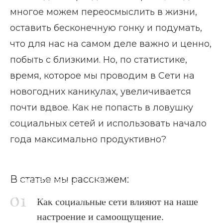
многое можем переосмыслить в жизни,
оставить бесконечную гонку и подумать,
что для нас на самом деле важно и ценно,
побыть с близкими. Но, по статистике,
время, которое мы проводим в Сети на
новогодних каникулах, увеличивается
почти вдвое. Как не попасть в ловушку
социальных сетей и использовать начало
года максимально продуктивно?
В статье мы расскажем:
Главная страница
Блог
5 способов сократить время в Сети
Как социальные сети влияют на наше
настроение и самоощущение.