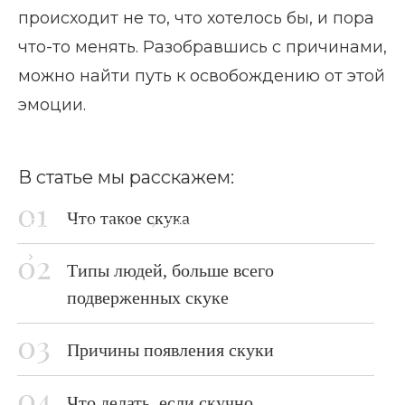
происходит не то, что хотелось бы, и пора
что-то менять. Разобравшись с причинами,
можно найти путь к освобождению от этой
эмоции.
В статье мы расскажем:
Что такое скука
Главная страница
Блог
Что делать, если скучно
Типы людей, больше всего
подверженных скуке
Причины появления скуки
Что делать, если скучно