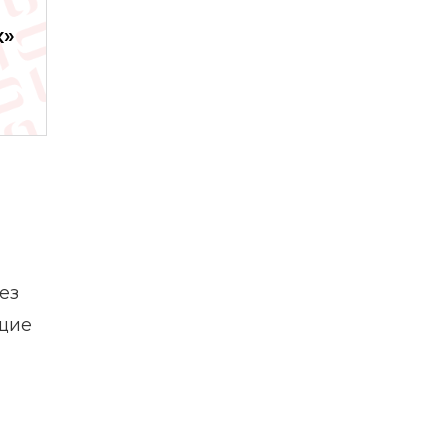
х»
ез
щие