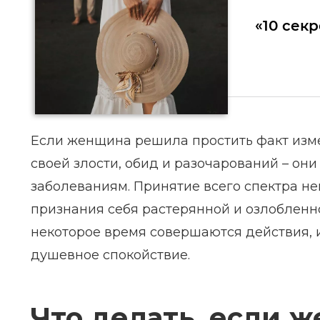
«10 сек
Если женщина решила простить факт изме
своей злости, обид и разочарований – он
заболеваниям. Принятие всего спектра не
признания себя растерянной и озлобленн
некоторое время совершаются действия,
душевное спокойствие.
Что делать, если 