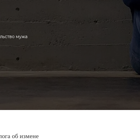
льство мужа
лога об измене