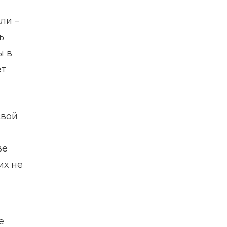
ли –
ь
ы в
ет
свой
ве
их не
е