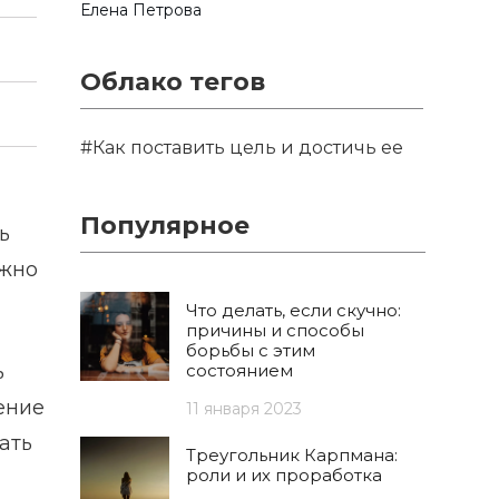
Елена Петрова
Облако тегов
#Как поставить цель и достичь ее
Популярное
ь
ужно
Что делать, если скучно:
причины и способы
борьбы с этим
ь
состоянием
ение
11 января 2023
ать
Треугольник Карпмана:
роли и их проработка