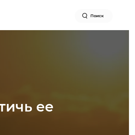
Поиск
тичь ее