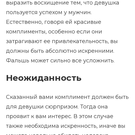
выразить восхищение тем, что девушка
пользуется успехом у мужчин.
Естественно, говоря ей красивые
комплименты, особенно если они
затрагивают ее привлекательность, вы
должны быть абсолютно искренними.
Фальшь может сильно все усложнить.
Неожиданность
Сказанный вами комплимент должен быть
для девушки сюрпризом. Тогда она
проявит к вам интерес. В этом случае
также необходима искренность, иначе вы