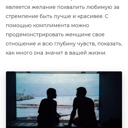
является желание похвалить любимую за
стремление быть лучше и красивее. С
помощью комплимента можно
продемонстрировать женщине свое
отношение и всю глубину чувств, показать,
как много она значит в вашей жизни.