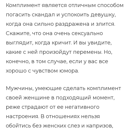
Комплимент является отличным способом
погасить скандал и успокоить девушку,
когда она сильно раздражена и злится.
Скажите, что она очень сексуально
выглядит, когда кричит. И вы увидите,
какие с ней произойдут перемены. Но,
конечно, в том случае, если у вас все
хорошо с чувством юмора.
Мужчины, умеющие сделать комплимент
своей женщине в подходящий момент,
реже страдают от ее негативного
настроения. В отношениях нельзя
обойтись без женских слез и капризов,