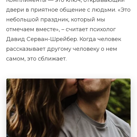
Комплименты — это ключ, открывающий
двери в приятное общение с людьми. «Это
небольшой праздник, который мы
отмечаем вместе», – считает психолог
Давид Серван-Шрейбер. Когда человек
рассказывает другому человеку о нем
самом, это сближает.