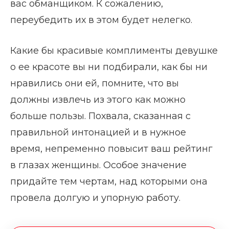
вас обманщиком. К сожалению,
переубедить их в этом будет нелегко.
Какие бы красивые комплименты девушке
о ее красоте вы ни подбирали, как бы ни
нравились они ей, помните, что вы
должны извлечь из этого как можно
больше пользы. Похвала, сказанная с
правильной интонацией и в нужное
время, непременно повысит ваш рейтинг
в глазах женщины. Особое значение
придайте тем чертам, над которыми она
провела долгую и упорную работу.