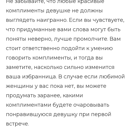
Не забывайте, что любые красивые
комплименты девушке не должны
выглядеть наигранно. Если вы чувствуете,
что придуманные вами слова могут быть
поняты неверно, лучше промолчите. Вам
стоит ответственно подойти к умению
говорить комплименты, и тогда вы
заметите, насколько сильно изменится
ваша избранница. В случае если любимой
женщины у вас пока нет, вы можете
продумать заранее, какими
комплиментами будете очаровывать
понравившуюся девушку при первой
встрече.