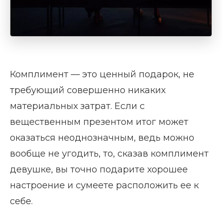
Комплимент — это ценный подарок, не
требующий совершенно никаких
материальных затрат. Если с
вещественным презентом итог может
оказаться неоднозначным, ведь можно
вообще не угодить, то, сказав комплимент
девушке, вы точно подарите хорошее
настроение и сумеете расположить ее к
себе.