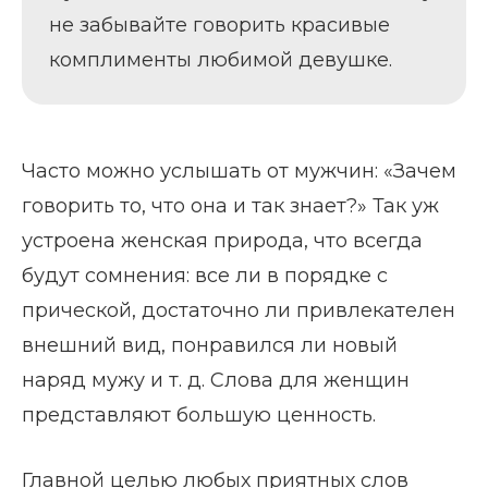
не забывайте говорить красивые
комплименты любимой девушке.
Часто можно услышать от мужчин: «Зачем
говорить то, что она и так знает?» Так уж
устроена женская природа, что всегда
будут сомнения: все ли в порядке с
прической, достаточно ли привлекателен
внешний вид, понравился ли новый
наряд мужу и т. д. Слова для женщин
представляют большую ценность.
Главной целью любых приятных слов