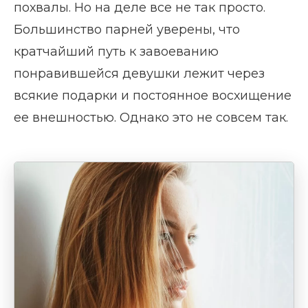
похвалы. Но на деле все не так просто.
Большинство парней уверены, что
кратчайший путь к завоеванию
понравившейся девушки лежит через
всякие подарки и постоянное восхищение
ее внешностью. Однако это не совсем так.