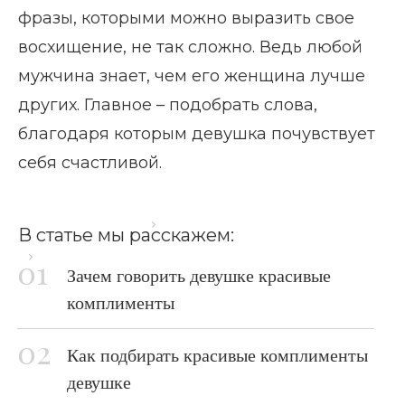
фразы, которыми можно выразить свое
восхищение, не так сложно. Ведь любой
мужчина знает, чем его женщина лучше
других. Главное – подобрать слова,
благодаря которым девушка почувствует
себя счастливой.
Главная страница
Блог
В статье мы расскажем:
Красивые комплименты девушке
Зачем говорить девушке красивые
комплименты
Как подбирать красивые комплименты
девушке