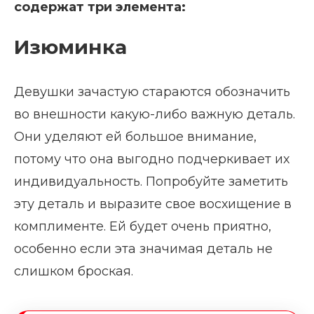
содержат три элемента:
Изюминка
Девушки зачастую стараются обозначить
во внешности какую-либо важную деталь.
Они уделяют ей большое внимание,
потому что она выгодно подчеркивает их
индивидуальность. Попробуйте заметить
эту деталь и выразите свое восхищение в
комплименте. Ей будет очень приятно,
особенно если эта значимая деталь не
слишком броская.