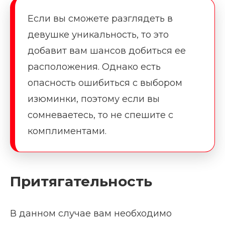
Если вы сможете разглядеть в
девушке уникальность, то это
добавит вам шансов добиться ее
расположения. Однако есть
опасность ошибиться с выбором
изюминки, поэтому если вы
сомневаетесь, то не спешите с
комплиментами.
Притягательность
В данном случае вам необходимо