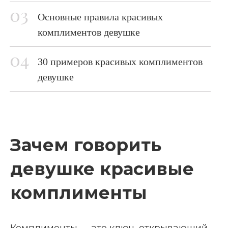
Основные правила красивых
комплиментов девушке
30 примеров красивых комплиментов
девушке
Зачем говорить
девушке красивые
комплименты