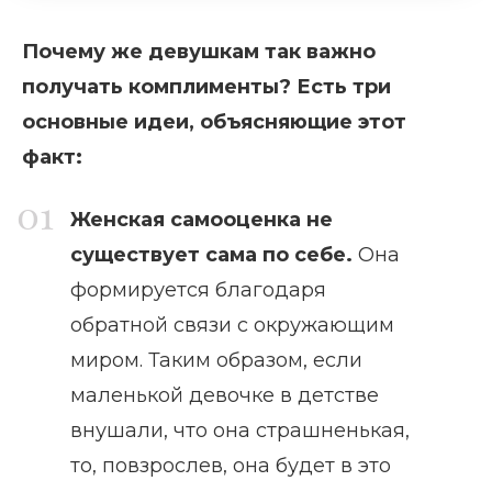
Почему же девушкам так важно
получать комплименты? Есть три
основные идеи, объясняющие этот
факт:
Женская самооценка не
существует сама по себе.
Она
формируется благодаря
обратной связи с окружающим
миром. Таким образом, если
маленькой девочке в детстве
внушали, что она страшненькая,
то, повзрослев, она будет в это