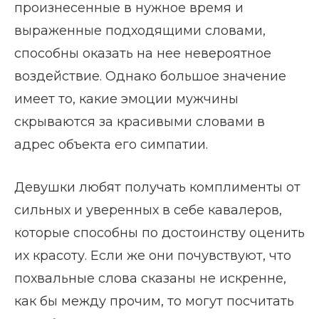
произнесенные в нужное время и
выраженные подходящими словами,
способны оказать на нее невероятное
воздействие. Однако большое значение
имеет то, какие эмоции мужчины
скрываются за красивыми словами в
адрес объекта его симпатии.
Девушки любят получать комплименты от
сильных и уверенных в себе кавалеров,
которые способны по достоинству оценить
их красоту. Если же они почувствуют, что
похвальные слова сказаны не искренне,
как бы между прочим, то могут посчитать