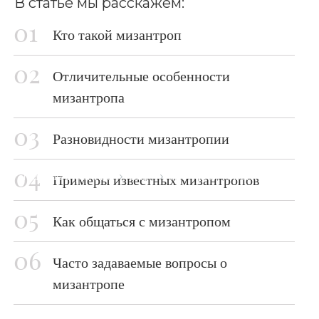
В статье мы расскажем:
Кто такой мизантроп
Отличительные особенности
мизантропа
Разновидности мизантропии
Главная страница
Блог
Кто такой мизантроп
Примеры известных мизантропов
Как общаться с мизантропом
Часто задаваемые вопросы о
мизантропе