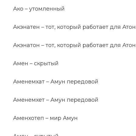
Ако – утомленный
Акэнатен – тот, который работает для Ато
Акэнатон – тот, который работает для Ато
Амен – скрытый
Аменемхат – Амун передовой
Аменемхет – Амун передовой
Аменхотеп – мир Амун