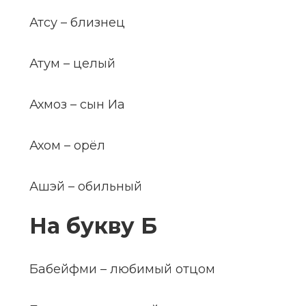
Атсу – близнец
Атум – целый
Ахмоз – сын Иа
Ахом – орёл
Ашэй – обильный
На букву Б
Бабейфми – любимый отцом