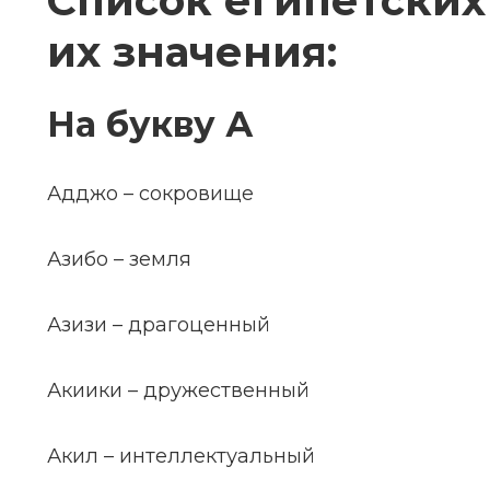
Список египетских
их значения:
На букву А
Адджо – сокровище
Азибо – земля
Азизи – драгоценный
Акиики – дружественный
Акил – интеллектуальный