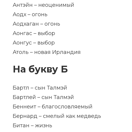
Антэйн – неоценимый
Аодх – огонь
Аодхаган – огонь
Аонгас – выбор
Аонгус – выбор
Атоль – новая Ирландия
На букву Б
Бартл – сын Талмэй
Бартлей – сын Талмэй
Беннеит – благословляемый
Бернард – смелый как медведь
Битан – жизнь