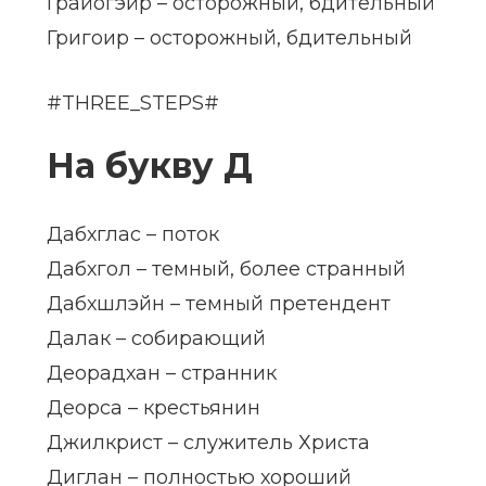
Грайогэйр – осторожный, бдительный
Григоир – осторожный, бдительный
#THREE_STEPS#
На букву Д
Дабхглас – поток
Дабхгол – темный, более странный
Дабхшлэйн – темный претендент
Далак – собирающий
Деорадхан – странник
Деорса – крестьянин
Джилкрист – служитель Христа
Диглан – полностью хороший