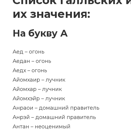
Список галльских 
их значения:
На букву А
Аед – огонь
Аедан – огонь
Аедх – огонь
Айомхаир – лучник
Айомхар – лучник
Айомхэйр – лучник
Анраои – домашний правитель
Анрэй – домашний правитель
Антан – неоценимый