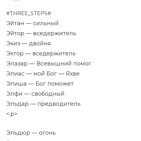
#THREE_STEPS#
Эйтан — сильный
Эйтор — вседержитель
Экиз — двойня
Эктор — вседержитель
Элазар — Всевышний помог
Элиас — мой Бог — Яхве
Элиша — Бог поможет
Элфи — свободный
Эльдар — предводитель
<.p>
Эльдюр — огонь