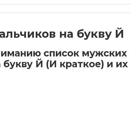
альчиков на букву Й
ниманию список мужских
букву Й (И краткое) и их