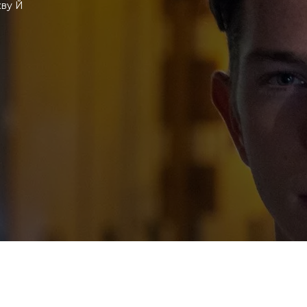
кву Й