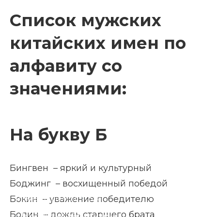
Список мужских
китайских имен по
алфавиту со
значениями:
На букву Б
Бингвен – яркий и культурный
Боджинг – восхищенный победой
Главная страница
Блог
Бокин – уважение победителю
Болин – дождь старшего брата
Мужские китайские имена