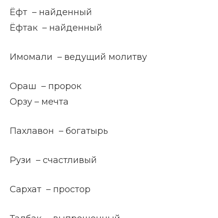
Ёфт – найденный
Ёфтак – найденный
Имомали – ведущий молитву
Ораш – пророк
Орзу – мечта
Пахлавон – богатырь
Рузи – счастливый
Сархат – простор