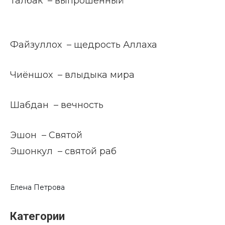
Талбак – выпрошенный
Файзуллох – щедрость Аллаха
Чиёншох – влыдыка мира
Шабдан – вечность
Эшон – Святой
Эшонкул – святой раб
Елена Петрова
Категории