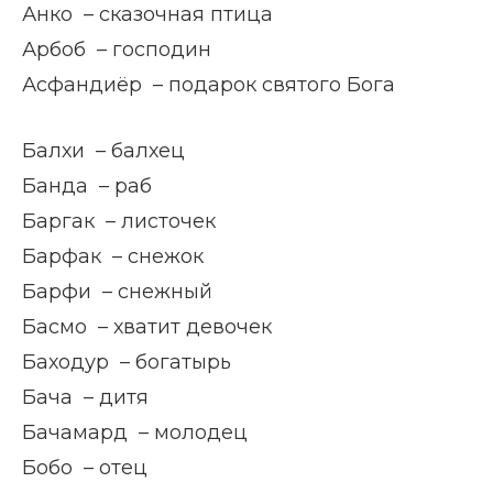
Анко – сказочная птица
Арбоб – господин
Асфандиёр – подарок святого Бога
Балхи – балхец
Банда – раб
Баргак – листочек
Барфак – снежок
Барфи – снежный
Басмо – хватит девочек
Баходур – богатырь
Бача – дитя
Бачамард – молодец
Бобо – отец