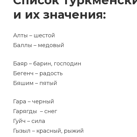
Список туркменск
и их значения:
Алты – шестой
Баллы – медовый
Баяр – барин, господин
Бегенч – радость
Бяшим – пятый
Гара – черный
Гарягды – снег
Гуйч – сила
Гызыл – красный, рыжий