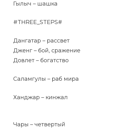
Гылыч – шашка
#THREE_STEPS#
Дангатар – рассвет
Дженг – бой, сражение
Довлет – богатство
Саламгулы – раб мира
Ханджар – кинжал
Чары – четвертый