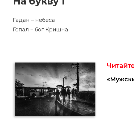
На букву Г
Гадан – небеса
Гопал – бог Кришна
Читайт
«Мужски