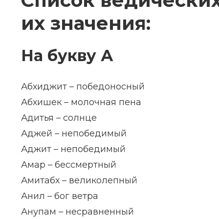
Список ведических
их значения:
На букву А
Абхиджит – победоносный
Абхишек – молочная пена
Адитья – солнце
Аджей – непобедимый
Аджит – непобедимый
Амар – бессмертный
Амитабх – великолепный
Анил – бог ветра
Анупам – несравненный