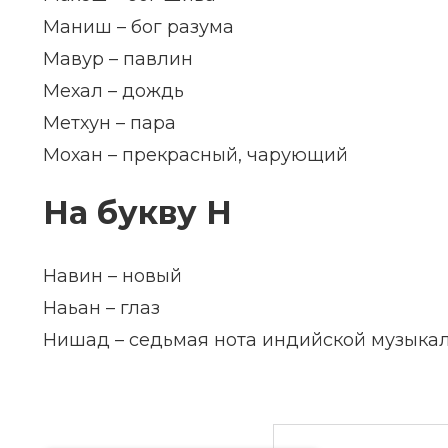
Маниш – бог разума
Мавур – павлин
Мехал – дождь
Метхун – пара
Мохан – прекрасный, чарующий
На букву Н
Навин – новый
Наьан – глаз
Нишад – седьмая нота индийской музыка