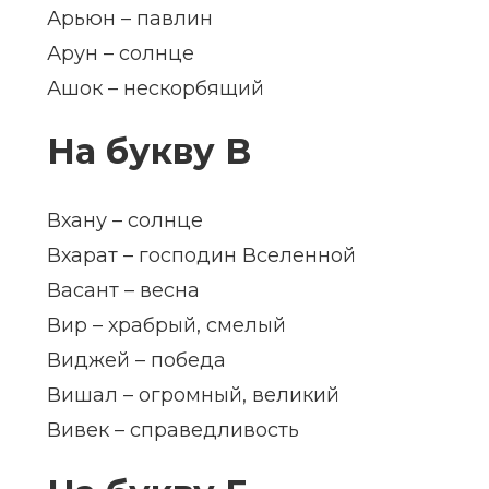
Арьюн – павлин
Арун – солнце
Ашок – нескорбящий
На букву В
Вхану – солнце
Вхарат – господин Вселенной
Васант – весна
Вир – храбрый, смелый
Виджей – победа
Вишал – огромный, великий
Вивек – справедливость