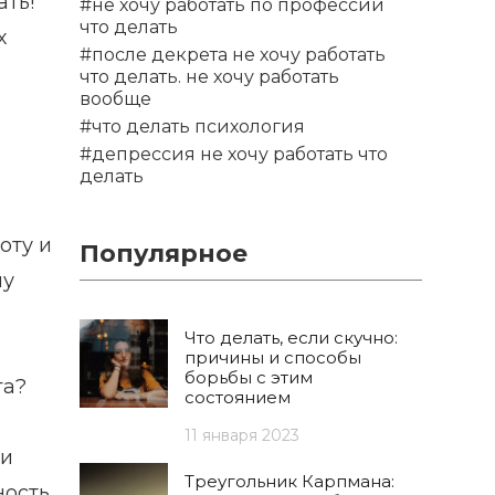
ать!
#не хочу работать по профессии
что делать
х
#после декрета не хочу работать
что делать. не хочу работать
вообще
#что делать психология
#депрессия не хочу работать что
делать
оту и
Популярное
чу
Что делать, если скучно:
причины и способы
борьбы с этим
га?
состоянием
11 января 2023
ти
Треугольник Карпмана:
ность