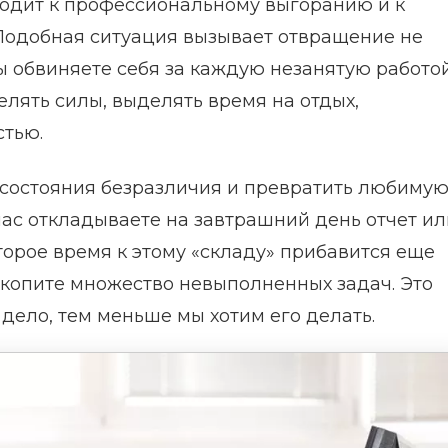
водит к профессиональному выгоранию и к
 Подобная ситуация вызывает отвращение не
 вы обвиняете себя за каждую незанятую работо
елять силы, выделять время на отдых,
стью.
 состояния безразличия и превратить любиму
час откладываете на завтрашний день отчет ил
оторое время к этому «складу» прибавится еще
акопите множество невыполненных задач. Это
е дело, тем меньше мы хотим его делать.