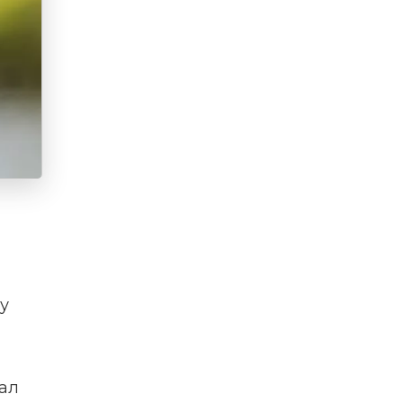
у
лал