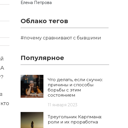
Елена Петрова
Облако тегов
#почему сравнивают с бывшими
Популярное
ый
 А
у?
Что делать, если скучно:
причины и способы
борьбы с этим
я
состоянием
 кто
11 января 2023
Треугольник Карпмана:
роли и их проработка