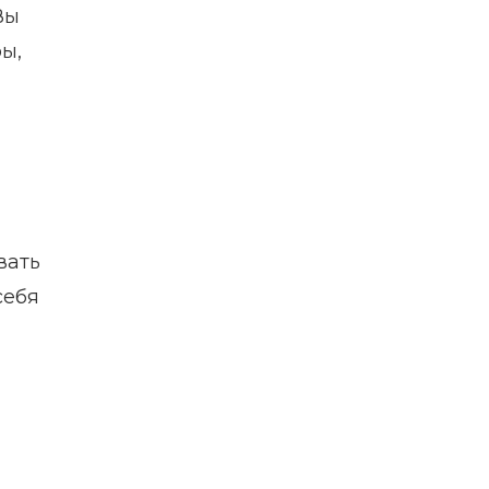
Вы
ы,
вать
себя