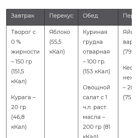
Завтрак
Перекус
Обед
Пере
Творог с
Яблоко
Куриная
Яйцо
0 %
(55,5
грудка
варе
жирности
кКал)
отварная
(79 к
– 150 гр
– 100 гр.
Кефи
(151,5
(153 кКал)
неж
кКал)
Овощной
– 20
Курага –
салат с 1
(75 к
20 гр
ч.л. раст.
(46,8
масла –
кКал)
200 гр (81
кКал)