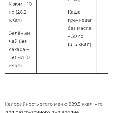
Изюм – 10
гр (26,2
Каша
кКал)
гречневая
без масла
Зелёный
– 50 гр.
чай без
(81,5 кКал)
сахара –
150 мл (0
кКал)
Калорийность этого меню 889,5 ккал, что
для разгрузочного дня вполне