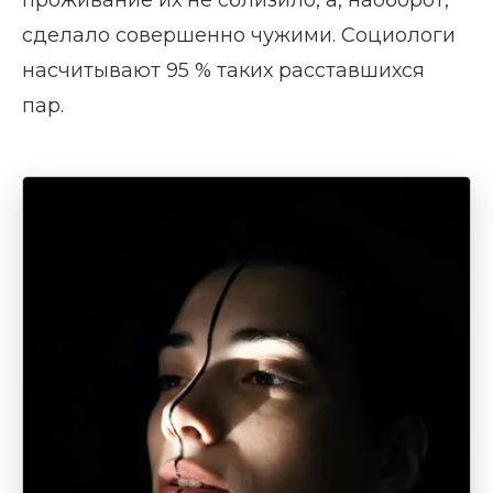
проживание их не сблизило, а, наоборот,
сделало совершенно чужими. Социологи
насчитывают 95 % таких расставшихся
пар.