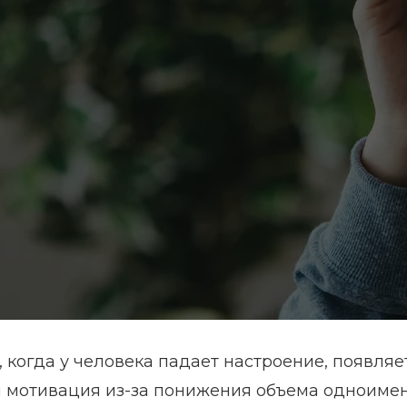
 когда у человека падает настроение, появляе
 и мотивация из-за понижения объема одноиме