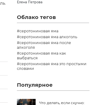
Елена Петрова
ль.
Облако тегов
#серотониновая яма
#серотониновая яма алкоголь
#серотониновая яма после
алкоголя
#серотониновая яма как
выбраться
#серотониновая яма это простыми
словами
Популярное
Что делать, если скучно: