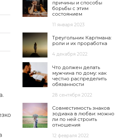
причины и способы
борьбы с этим
состоянием
11 января 2023
Треугольник Карпмана:
роли и их проработка
4 декабря 2022
Что должен делать
мужчина по дому: как
честно распределить
обязанности
а.
28 сентября 2022
Совместимость знаков
зодиака в любви: можно
езко
ли по ней строить
отношения
в
12 февраля 2022