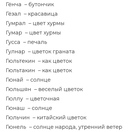
Гёнча – бутончик
Гёзал – красавица
Гумрал – цвет хурмы
Гумар – цвет хурмы
Гусса – печаль
Гулнар – цветок граната
Гюльтекин – как цветок
Гюльтакин – как цветок
Гюнай – солнце
Гюльшян – веселый цветок
Гюллу – цветочная
Гюнаш – солнце
Гюльчин – китайский цветок
Гюнель – солнце народа, утренний ветер