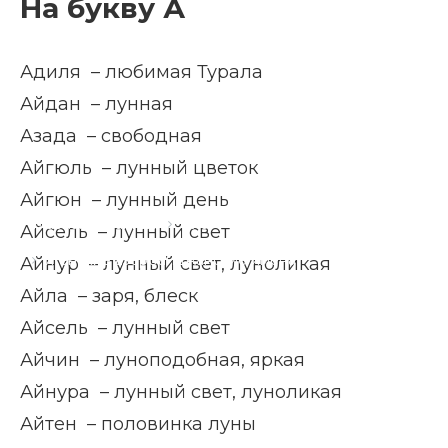
На букву А
Адиля – любимая Турала
Айдан – лунная
Азада – свободная
Айгюль – лунный цветок
Айгюн – лунный день
Главная страница
Блог
Айсель – лунный свет
Женские азербайджанские имена
Айнур – лунный свет, луноликая
Айла – заря, блеск
Айсель – лунный свет
Айчин – луноподобная, яркая
Айнура – лунный свет, луноликая
Айтен – половинка луны