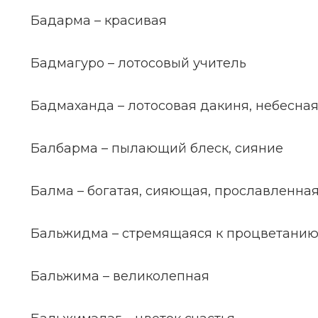
Бадарма – красивая
Бадмагуро – лотосовый учитель
Бадмаханда – лотосовая дакиня, небесна
Балбарма – пылающий блеск, сияние
Балма – богатая, сияющая, прославленна
Бальжидма – стремящаяся к процветани
Бальжима – великолепная