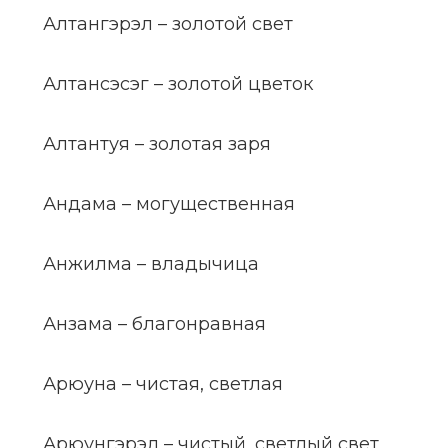
Алтангэрэл – золотой свет
Алтансэсэг – золотой цветок
Алтантуя – золотая заря
Андама – могущественная
Анжилма – владычица
Анзама – благонравная
Арюуна – чистая, светлая
Арюунгэрэл – чистый, светлый свет