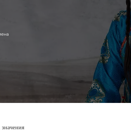
мена
 значения