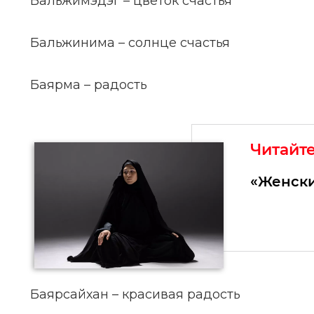
Бальжимэдэг – цветок счастья
Бальжинима – солнце счастья
Баярма – радость
Читайт
«Женски
Баярсайхан – красивая радость