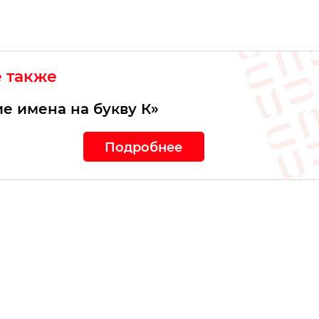
е также
е имена на букву К»
Подробнее