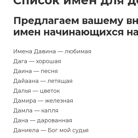
Список имен для д
Предлагаем вашему в
имен начинающихся на 
Имена Давина — любимая
Дага — хорошая
Даина — песня
Дайаана — летящая
Далья — цветок
Дамира — железная
Дамла — капля
Дана — дарованная
Даниела — Бог мой судья