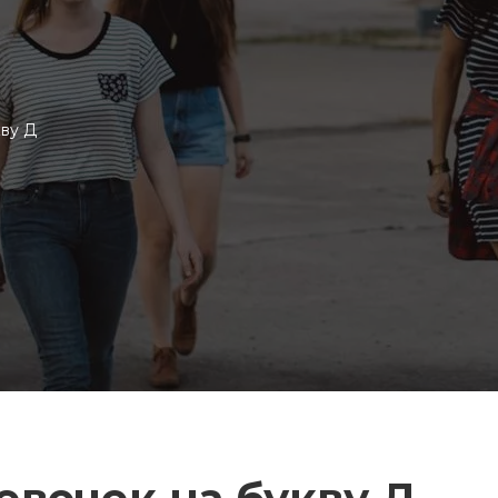
кву Д