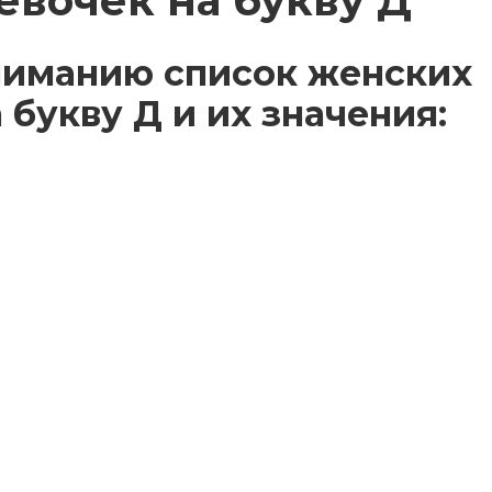
евочек на букву Д
ниманию список женских
букву Д и их значения: