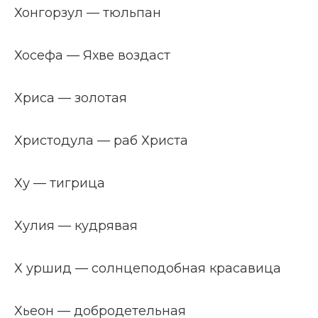
Хонгорзул — тюльпан
Хосефа — Яхве воздаст
Хриса — золотая
Христодула — раб Христа
Ху — тигрица
Хулия — кудрявая
Х уршид — солнцеподобная красавица
Хьеон — добродетельная