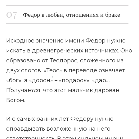
Федор в любви, отношениях и браке
Исходное значение имени Федор нужно
искать в древнегреческих источниках. Оно
образовано от Теодорос, сложенного из
двух слогов. «Теос» в переводе означает
Главная страница
Блог
«бог», а «дорон» – «подарок», «дар».
Значение имени Федор
Получается, что этот мальчик дарован
Богом.
И с самых ранних лет Федору нужно
оправдывать возложенную на него
ответственность. В этом сильном имени