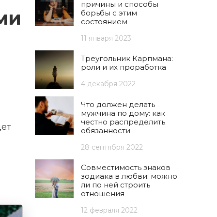
причины и способы
ми
борьбы с этим
состоянием
11 января 2023
Треугольник Карпмана:
роли и их проработка
4 декабря 2022
Что должен делать
мужчина по дому: как
честно распределить
дет
обязанности
28 сентября 2022
Совместимость знаков
зодиака в любви: можно
ли по ней строить
отношения
12 февраля 2022