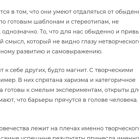
ся в том, что они умеют отдаляться от обыде
 по готовым шаблонам и стереотипам, не
 однозначно. То, что для нас обыденно и прив
й смысл, который не видно глазу нетворческог
янному развитию и самовыражению.
 к себе других, будто магнит. С творческими
ример. В них спрятана харизма и категоричное
а готовы к смелым экспериментам, открыты дл
мают, что барьеры прячутся в голове человека.
овечества лежит на плечах именно творческог
то самые успешные результаты принесла именно