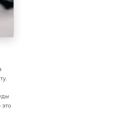
в
ту.
туды
 это