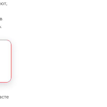
ют,
в
.
асте