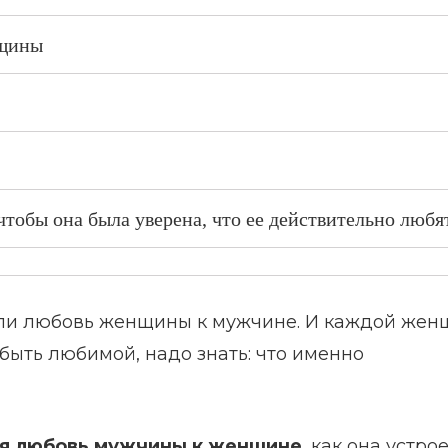
нщины
обы она была уверена, что ее действительно любя
ли любовь женщины к мужчине. И каждой жен
 быть любимой, надо знать: что именно
ся любовь мужчины к женщине
, как она устрое