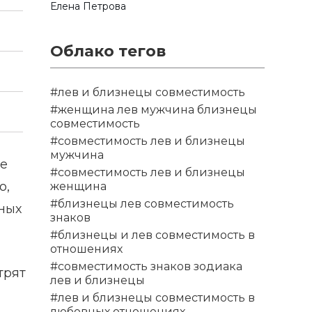
Елена Петрова
Облако тегов
#лев и близнецы совместимость
#женщина лев мужчина близнецы
совместимость
#совместимость лев и близнецы
мужчина
ие
#совместимость лев и близнецы
о,
женщина
#близнецы лев совместимость
зных
знаков
#близнецы и лев совместимость в
отношениях
#совместимость знаков зодиака
трят
лев и близнецы
#лев и близнецы совместимость в
любовных отношениях