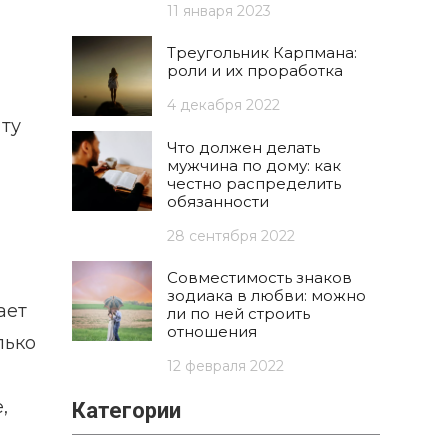
11 января 2023
Треугольник Карпмана:
роли и их проработка
4 декабря 2022
ту
Что должен делать
мужчина по дому: как
честно распределить
обязанности
28 сентября 2022
Совместимость знаков
зодиака в любви: можно
ает
ли по ней строить
отношения
лько
12 февраля 2022
,
Категории