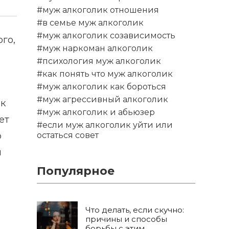
#муж алкоголик отношения
#в семье муж алкоголик
#муж алкоголик созависимость
го,
#муж наркоман алкоголик
#психология муж алкоголик
#как понять что муж алкоголик
#муж алкоголик как бороться
#муж агрессивный алкоголик
ак
#муж алкоголик и абьюзер
ет
#если муж алкоголик уйти или
о
остаться совет
я
Популярное
Что делать, если скучно:
причины и способы
борьбы с этим