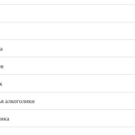
а
ов
к
ья алкоголики
лика