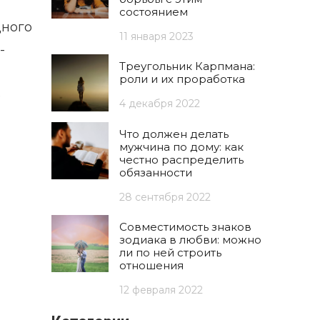
состоянием
дного
11 января 2023
-
Треугольник Карпмана:
роли и их проработка
е
4 декабря 2022
Что должен делать
мужчина по дому: как
честно распределить
обязанности
28 сентября 2022
Совместимость знаков
зодиака в любви: можно
ли по ней строить
отношения
12 февраля 2022