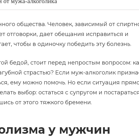
и от мужа-алкоголика
ного общества. Человек, зависимый от спиртно
ет отговорки, дает обещания исправиться и
тает, чтобы в одиночку победить эту болезнь.
той бедой, стоит перед непростым вопросом: к
агубной страстью? Если муж-алкоголик призна
ься, ему можно помочь. Но если ситуация прям
ать выбор: остаться с супругом и постаратьс
шись от этого тяжкого бремени.
голизма у мужчин