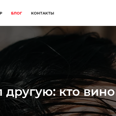
P
БЛОГ
КОНТАКТЫ
другую: кто винов