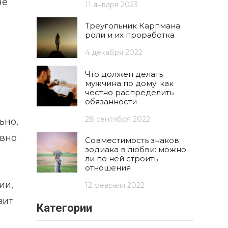
не
11 января 2023
Треугольник Карпмана:
роли и их проработка
4 декабря 2022
Что должен делать
мужчина по дому: как
честно распределить
обязанности
28 сентября 2022
ьно,
авно
Совместимость знаков
зодиака в любви: можно
ли по ней строить
отношения
ии,
12 февраля 2022
зит
Категории