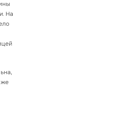
чины
и. На
ело
ицей
ьна,
 же