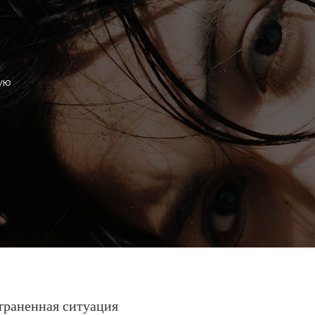
ую
траненная ситуация