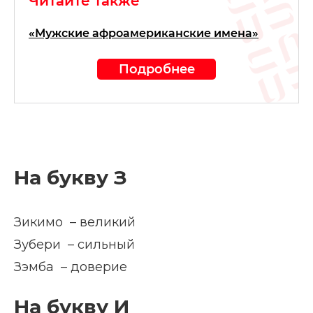
Читайте также
«Мужские афроамериканские имена»
Подробнее
На букву З
Зикимо – великий
Зубери – сильный
Зэмба – доверие
На букву И