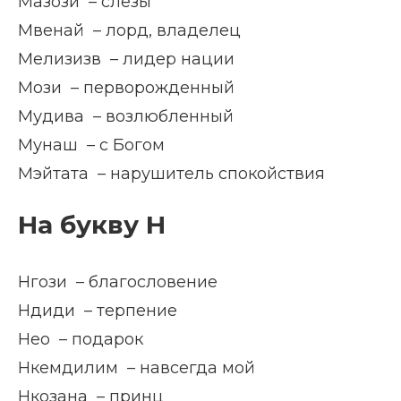
Мазози – слезы
Мвенай – лорд, владелец
Мелизизв – лидер нации
Мози – перворожденный
Мудива – возлюбленный
Мунаш – с Богом
Мэйтата – нарушитель спокойствия
На букву Н
Нгози – благословение
Ндиди – терпение
Нео – подарок
Нкемдилим – навсегда мой
Нкозана – принц