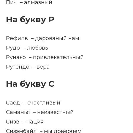
Пич – алмазный
На букву Р
Рефилв – дарованый нам
Рудо – любовь
Рунако – привлекательный
Рутендо – вера
На букву С
Саед – счастливый
Саманья – неизвестный
Сизв – нация
Сизэмбайл – мы доверяем