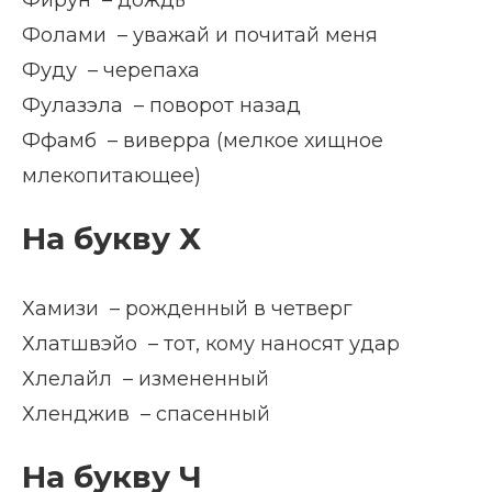
Фирун – дождь
Фолами – уважай и почитай меня
Фуду – черепаха
Фулазэла – поворот назад
Ффамб – виверра (мелкое хищное
млекопитающее)
На букву Х
Хамизи – рожденный в четверг
Хлатшвэйо – тот, кому наносят удар
Хлелайл – измененный
Хленджив – спасенный
На букву Ч