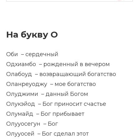
На букву О
Оби – сердечный
Одхиамбо – рожденный в вечером
Олабоуд – возвращающий богатство
Оланреуоджу – мое богатство
Олуджими – данный Богом
Олукэйод – Бог приносит счастье
Олумайд – Бог прибывает
Олууосегун – Бог
Олууосей – Бог сделал этот