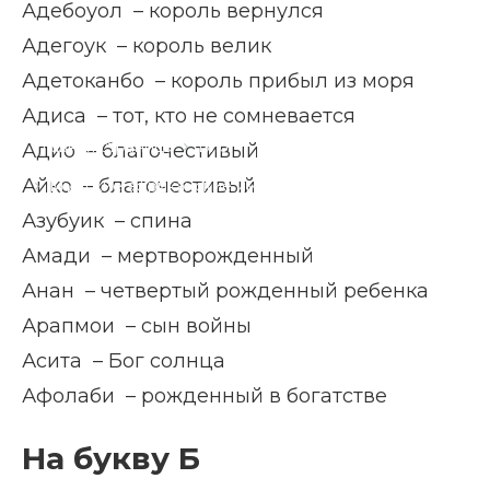
Адебоуол – король вернулся
Адегоук – король велик
Адетоканбо – король прибыл из моря
Адиса – тот, кто не сомневается
Главная страница
Блог
Адио – благочестивый
Айко – благочестивый
Мужские африканские имена
Азубуик – спина
Амади – мертворожденный
Анан – четвертый рожденный ребенка
Арапмои – сын войны
Асита – Бог солнца
Афолаби – рожденный в богатстве
На букву Б