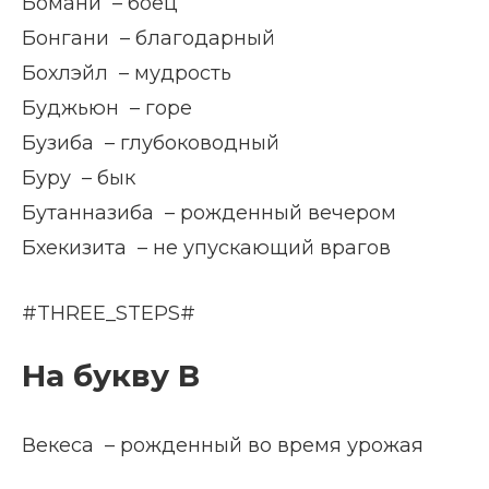
Бомани – боец
Бонгани – благодарный
Бохлэйл – мудрость
Буджьюн – горе
Бузиба – глубоководный
Буру – бык
Бутанназиба – рожденный вечером
Бхекизита – не упускающий врагов
#THREE_STEPS#
На букву В
Векеса – рожденный во время урожая