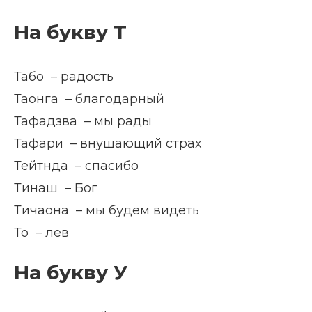
На букву Т
Табо – радость
Таонга – благодарный
Тафадзва – мы рады
Тафари – внушающий страх
Тейтнда – спасибо
Тинаш – Бог
Тичаона – мы будем видеть
То – лев
На букву У