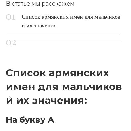
В статье мы расскажем:
Список армянских имен для мальчиков
и их значения
Список армянских
имен для мальчиков
Главная страница
Блог
и их значения:
Мужские армянские имена
На букву А