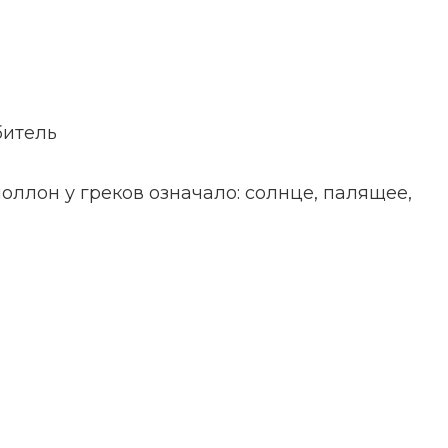
битель
оллон у греков означало: солнце, палящее,