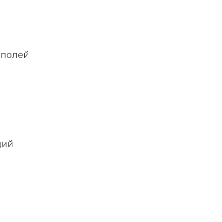
 полей
щий