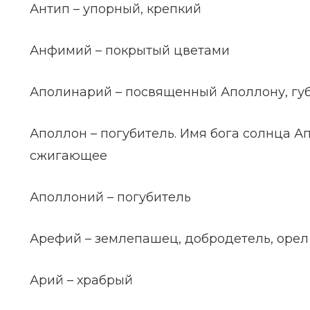
Антип – упорный, крепкий
Анфимий – покрытый цветами
Аполинарий – посвященный Аполлону, гу
Аполлон – погубитель. Имя бога солнца Ап
сжигающее
Аполлоний – погубитель
Арефий – землепашец, добродетель, орел
Арий – храбрый