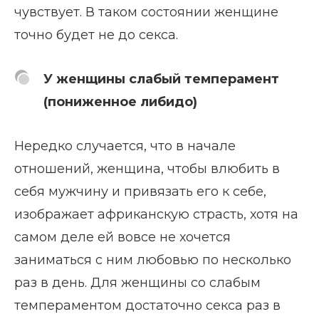
чувствует. В таком состоянии женщине
точно будет не до секса.
У женщины слабый темперамент
(пониженное либидо)
Нередко случается, что в начале
отношений, женщина, чтобы влюбить в
себя мужчину и привязать его к себе,
изображает африканскую страсть, хотя на
самом деле ей вовсе не хочется
заниматься с ним любовью по несколько
раз в день. Для женщины со слабым
темпераментом достаточно секса раз в