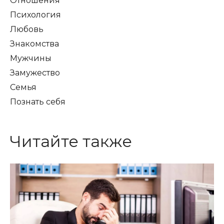
Отношения
Психология
Любовь
Знакомства
Мужчины
Замужество
Семья
Познать себя
Читайте также