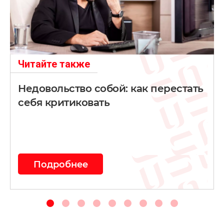
Читайте также
Недовольство собой: как перестать
себя критиковать
Подробнее