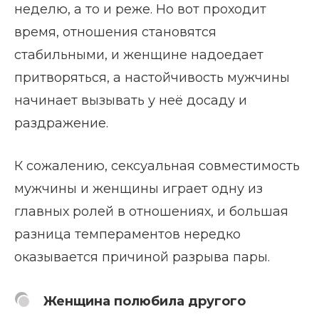
неделю, а то и реже. Но вот проходит
время, отношения становятся
стабильными, и женщине надоедает
притворяться, а настойчивость мужчины
начинает вызывать у неё досаду и
раздражение.
К сожалению, сексуальная совместимость
мужчины и женщины играет одну из
главных ролей в отношениях, и большая
разница темпераментов нередко
оказывается причиной разрыва пары.
Женщина полюбила другого