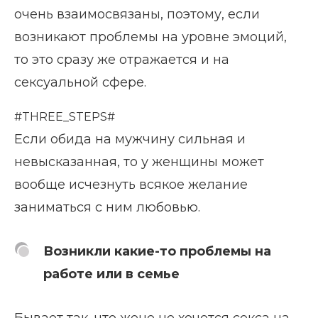
очень взаимосвязаны, поэтому, если
возникают проблемы на уровне эмоций,
то это сразу же отражается и на
сексуальной сфере.
#THREE_STEPS#
Если обида на мужчину сильная и
невысказанная, то у женщины может
вообще исчезнуть всякое желание
заниматься с ним любовью.
Возникли какие-то проблемы на
работе или в семье