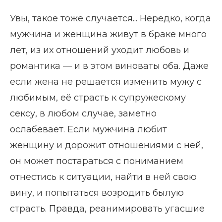
Увы, такое тоже случается... Нередко, когда
мужчина и женщина живут в браке много
лет, из их отношений уходит любовь и
романтика — и в этом виноваты оба. Даже
если жена не решается изменить мужу с
любимым, её страсть к супружескому
сексу, в любом случае, заметно
ослабевает. Если мужчина любит
женщину и дорожит отношениями с ней,
он может постараться с пониманием
отнестись к ситуации, найти в ней свою
вину, и попытаться возродить былую
страсть. Правда, реанимировать угасшие