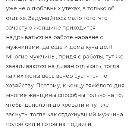
уже не о любовных утехах, а только об
отдыхе. Задумайтесь: мало того, что
зачастую женщине приходится
надрываться на работе наравне с
мужчинами, да ещё и дома куча дел!
Многие мужчины, придя с работы, тут же
заваливаются на диван отдыхать, тогда
как их жёны весь вечер суетятся по
хозяйству. Поэтому, к концу тяжёлого дня
многие женщины способны только на то,
чтобы доползти до кровати и тут же
заснуть, тогда как отдохнувший мужчина
полон сил и готов на подвиги.