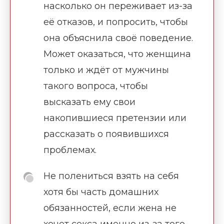
насколько он переживает из-за
её отказов, и попросить, чтобы
она объяснила своё поведение.
Может оказаться, что женщина
только и ждёт от мужчины
такого вопроса, чтобы
высказать ему свои
накопившиеся претензии или
рассказать о появившихся
проблемах.
Не полениться взять на себя
хотя бы часть домашних
обязанностей, если жена не