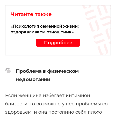
Читайте также
«Психология семейной жизни:
оздоравливаем отношения»
Подробнее
Проблема в физическом
недомогании
Если женщина избегает интимной
близости, то возможно у нее проблемы со
здоровьем, и она постоянно себя плохо