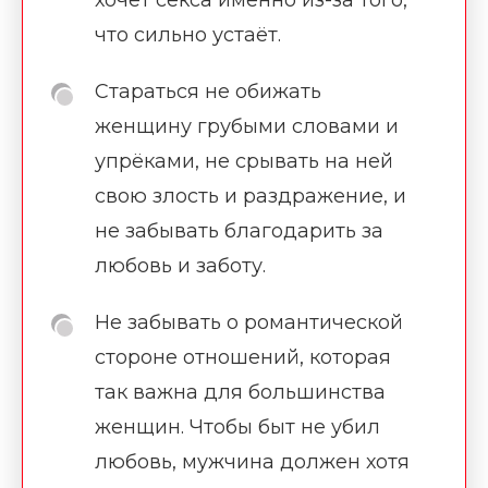
хочет секса именно из-за того,
что сильно устаёт.
Стараться не обижать
женщину грубыми словами и
упрёками, не срывать на ней
свою злость и раздражение, и
не забывать благодарить за
любовь и заботу.
Не забывать о романтической
стороне отношений, которая
так важна для большинства
женщин. Чтобы быт не убил
любовь, мужчина должен хотя