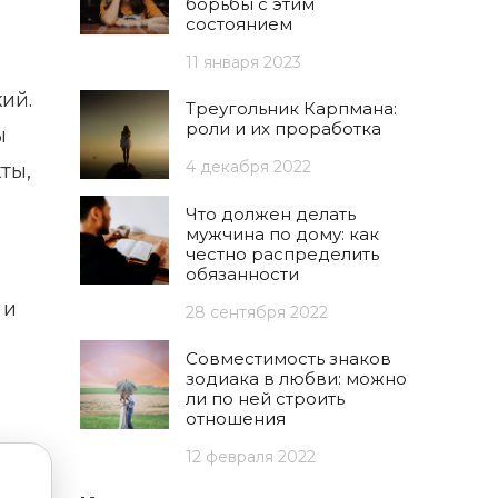
борьбы с этим
состоянием
11 января 2023
ий.
Треугольник Карпмана:
роли и их проработка
ы
4 декабря 2022
ты,
Что должен делать
мужчина по дому: как
честно распределить
обязанности
 и
28 сентября 2022
Совместимость знаков
зодиака в любви: можно
ли по ней строить
отношения
12 февраля 2022