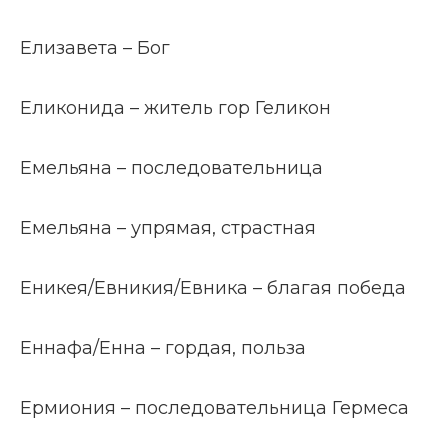
Елизавета – Бог
Еликонида – житель гор Геликон
Емельяна – последовательница
Емельяна – упрямая, страстная
Еникея/Евникия/Евника – благая победа
Еннафа/Енна – гордая, польза
Ермиония – последовательница Гермеса