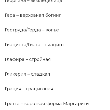
Георгина – земледелица
Гера – верховная богиня
Гертруда/Герда – копьё
Гиацинта/Гиата – гиацинт
Глафира – стройная
Гликерия – сладкая
Грация – грациозная
Гретта – короткая форма Маргариты,