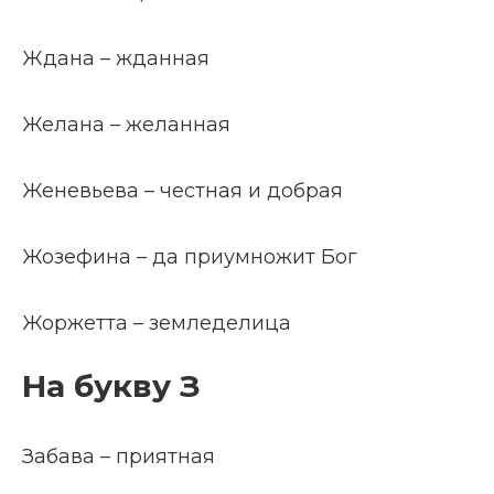
Ждана – жданная
Желана – желанная
Женевьева – честная и добрая
Жозефина – да приумножит Бог
Жоржетта – земледелица
На букву З
Забава – приятная