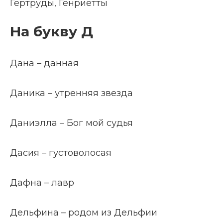
Гертруды, Генриетты
На букву Д
Дана – данная
Даника – утренняя звезда
Даниэлла – Бог мой судья
Дасия – густоволосая
Дафна – лавр
Дельфина – родом из Дельфии