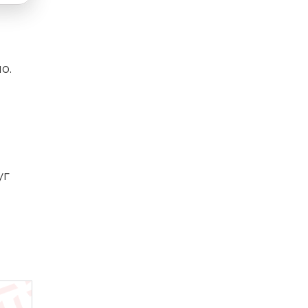
о.
уг