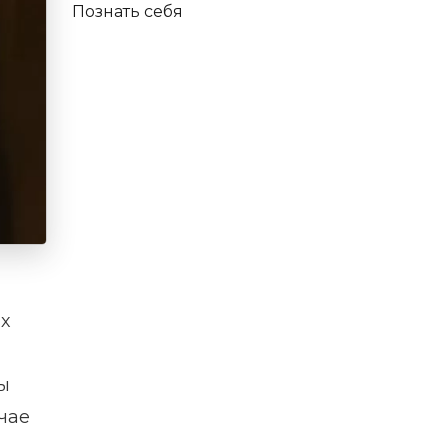
Познать себя
х
ы
чае