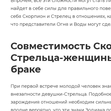
Впрочем, все эти сложности могут стать л
найдет в себе силы для правильного пове
себя Скорпион и Стрелец в отношениях, 
что представители Огня и Воды могут сдел
Совместимость Ск
Стрельца-женщины
браке
При первой встрече молодой человек зна
внезапности девушки-Стрельца. Подобное
зарождения отношений необходим сильны
вполне вероятно, что эти знаки Зодиака п