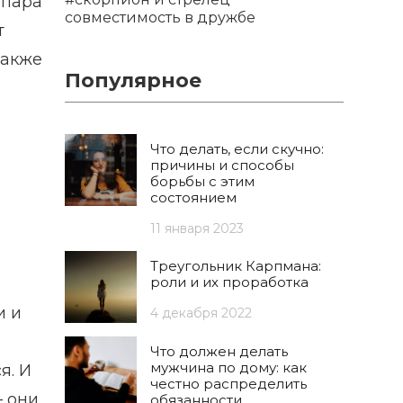
 пара
совместимость в дружбе
т
также
Популярное
Что делать, если скучно:
причины и способы
борьбы с этим
состоянием
11 января 2023
Треугольник Карпмана:
роли и их проработка
и и
4 декабря 2022
Что должен делать
мужчина по дому: как
я. И
честно распределить
– они
обязанности