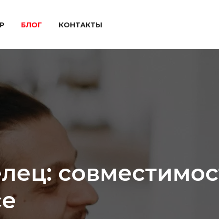
P
БЛОГ
КОНТАКТЫ
лец: совместимос
се