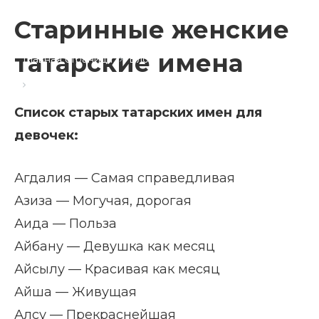
Старинные женские
татарские имена
Главная страница
Блог
Старинные татарские имена
Список старых татарских имен для
девочек:
Агдалия — Самая справедливая
Азиза — Могучая, дорогая
Аида — Польза
Айбану — Девушка как месяц
Айсылу — Красивая как месяц
Айша — Живущая
Алсу — Прекраснейшая