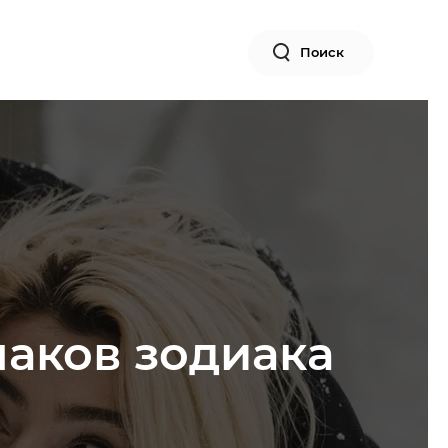
Поиск
наков зодиака