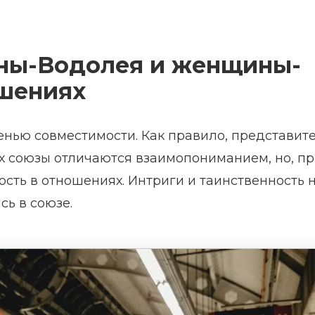
ны-Boдoлeя и женщины-
ошениях
енью совместимости. Как правило, представит
 Их союзы отличаются взаимопониманием, но, п
ность в отношениях. Интриги и таинственность 
сь в союзе.