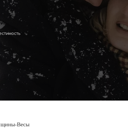
естимость
нщины-Весы