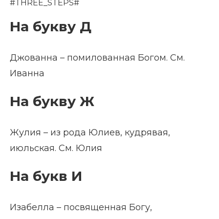
#THREE_STEPS#
На букву Д
Джованна – помилованная Богом. См.
Иванна
На букву Ж
Жулия – из рода Юлиев, кудрявая,
июльская. См. Юлия
На букв И
Изабелла – посвященная Богу,