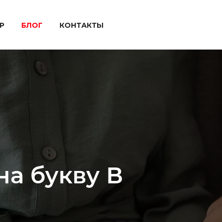
P
БЛОГ
КОНТАКТЫ
а букву В