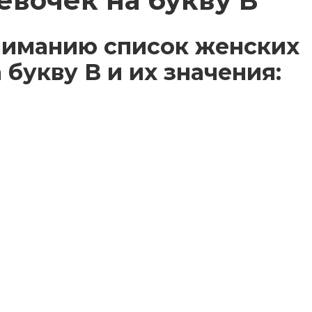
евочек на букву В
ниманию список женских
букву В и их значения: