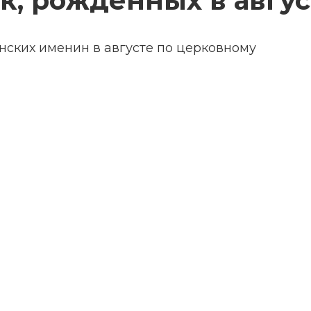
к, рожденных в авгус
ских именин в августе по церковному