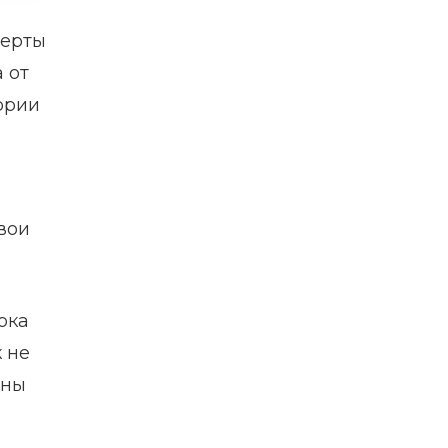
черты
 от
ории
вои
ока
 не
бны