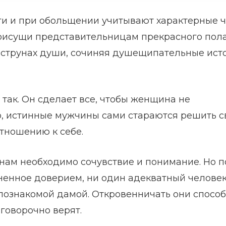
оги и при обольщении учитывают характерные 
присущи представительницам прекрасного пола
х струнах души, сочиняя душещипательные ист
так. Он сделает все, чтобы женщина не
ло, истинные мужчины сами стараются решить с
тношению к себе.
нам необходимо сочувствие и понимание. Но п
ненное доверием, ни один адекватный человек
лознакомой дамой. Откровенничать они спосо
оговорочно верят.