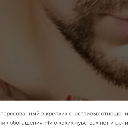
нтересованный в крепких счастливых отношени
к обогащения. Ни о каких чувствах нет и речи