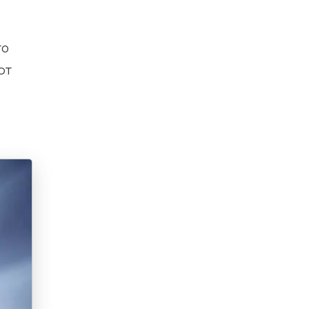
то
ют