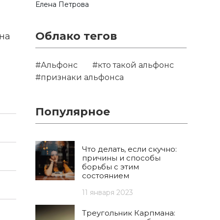
Елена Петрова
Облако тегов
ина
#Альфонс
#кто такой альфонс
#признаки альфонса
Популярное
Что делать, если скучно:
причины и способы
борьбы с этим
состоянием
11 января 2023
Треугольник Карпмана: