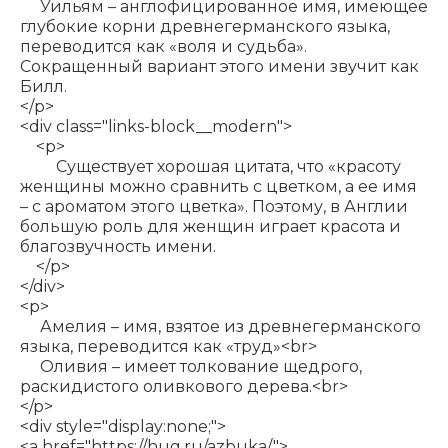
Уильям – англофицированное имя, имеющее
глубокие корни древнегерманского языка,
переводится как «воля и судьба».
Сокращенный вариант этого имени звучит как
Билл.
</p>
<div class="links-block__modern">
<p>
Существует хорошая цитата, что «красоту
женщины можно сравнить с цветком, а ее имя
– с ароматом этого цветка». Поэтому, в Англии
большую роль для женщин играет красота и
благозвучность имени.
</p>
</div>
<p>
Амелия – имя, взятое из древнегерманского
языка, переводится как «труд»<br>
Оливия – имеет толкование щедрого,
раскидистого оливкового дерева.<br>
</p>
<div style="display:none;">
<a href="
https://hug.ru/azbuka/
">