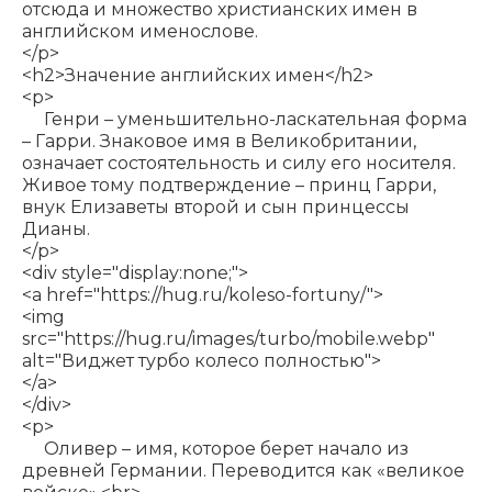
отсюда и множество христианских имен в
английском именослове.
</p>
<h2>Значение английских имен</h2>
<p>
Генри – уменьшительно-ласкательная форма
– Гарри. Знаковое имя в Великобритании,
означает состоятельность и силу его носителя.
Живое тому подтверждение – принц Гарри,
внук Елизаветы второй и сын принцессы
Дианы.
</p>
<div style="display:none;">
<a href="
https://hug.ru/koleso-fortuny/
">
<img
src="
https://hug.ru/images/turbo/mobile.webp
"
alt="Виджет турбо колесо полностью">
</a>
</div>
<p>
Оливер – имя, которое берет начало из
древней Германии. Переводится как «великое