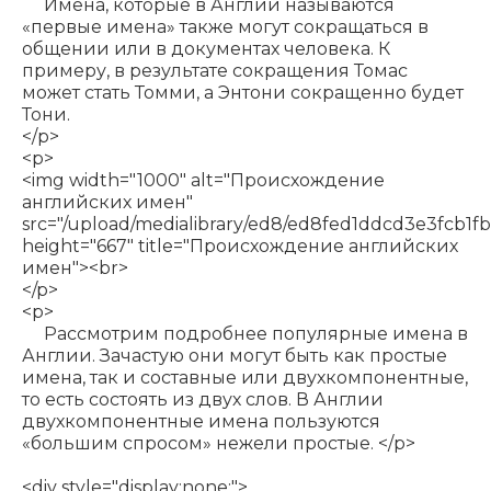
Имена, которые в Англии называются
«первые имена» также могут сокращаться в
общении или в документах человека. К
примеру, в результате сокращения Томас
может стать Томми, а Энтони сокращенно будет
Тони.
</p>
<p>
<img width="1000" alt="Происхождение
английских имен"
src="/upload/medialibrary/ed8/ed8fed1ddcd3e3fcb1
height="667" title="Происхождение английских
имен"><br>
</p>
<p>
Рассмотрим подробнее популярные имена в
Англии. Зачастую они могут быть как простые
имена, так и составные или двухкомпонентные,
то есть состоять из двух слов. В Англии
двухкомпонентные имена пользуются
«большим спросом» нежели простые. </p>
<div style="display:none;">