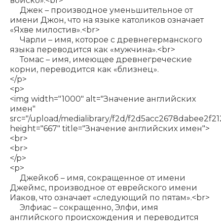
войско».<br>
Джек – производное уменьшительное от
имени Джон, что на языке католиков означает
«Яхве милостив».<br>
Чарли – имя, которое с древнегерманского
языка переводится как «мужчина».<br>
Томас – имя, имеющее древнегреческие
корни, переводится как «близнец».
</p>
<p>
<img width="1000" alt="Значение английских
имен"
src="/upload/medialibrary/f2d/f2d5acc2678dabee2f2
height="667" title="Значение английских имен">
<br>
<br>
</p>
<p>
Джейкоб – имя, сокращенное от имени
Джеймс, производное от еврейского имени
Иаков, что означает «следующий по пятам».<br>
Элфиас – сокращенно, Элфи, имя
английского происхождения и переводится