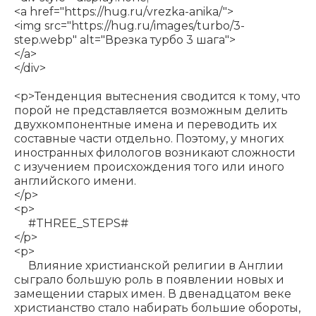
<a href="
https://hug.ru/vrezka-anika/
">
<img src="
https://hug.ru/images/turbo/3-
step.webp
" alt="Врезка турбо 3 шага">
</a>
</div>
<p>Тенденция вытеснения сводится к тому, что
порой не представляется возможным делить
двухкомпонентные имена и переводить их
составные части отдельно. Поэтому, у многих
иностранных филологов возникают сложности
с изучением происхождения того или иного
английского имени.
</p>
<p>
#THREE_STEPS#
</p>
<p>
Влияние христианской религии в Англии
сыграло большую роль в появлении новых и
замещении старых имен. В двенадцатом веке
христианство стало набирать большие обороты,