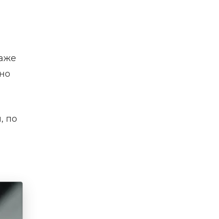
даже
рно
, по