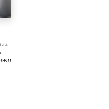
тии.
ь
ением