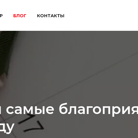
P
БЛОГ
КОНТАКТЫ
и самые благопри
ду