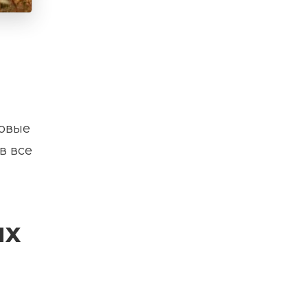
товые
в все
ых