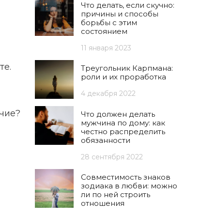
Что делать, если скучно:
причины и способы
борьбы с этим
состоянием
11 января 2023
те.
Треугольник Карпмана:
роли и их проработка
4 декабря 2022
ичие?
Что должен делать
мужчина по дому: как
честно распределить
обязанности
28 сентября 2022
Совместимость знаков
зодиака в любви: можно
ли по ней строить
отношения