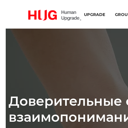
UPGRADE
GROU
Доверительные 
взаимопониман