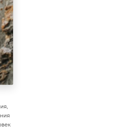
ия,
ения
овек