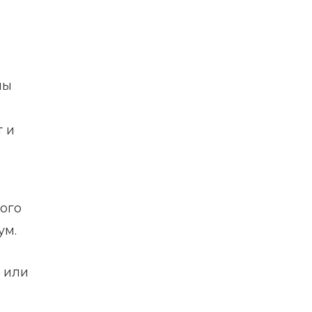
ны
т и
ого
ум.
у или