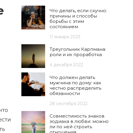
е
Что делать, если скучно:
причины и способы
борьбы с этим
состоянием
11 января 2023
Треугольник Карпмана:
роли и их проработка
4 декабря 2022
Что должен делать
мужчина по дому: как
честно распределить
обязанности
28 сентября 2022
что
Совместимость знаков
ести
зодиака в любви: можно
ли по ней строить
ть
отношения