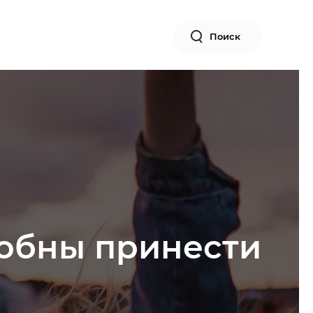
Поиск
собны принести