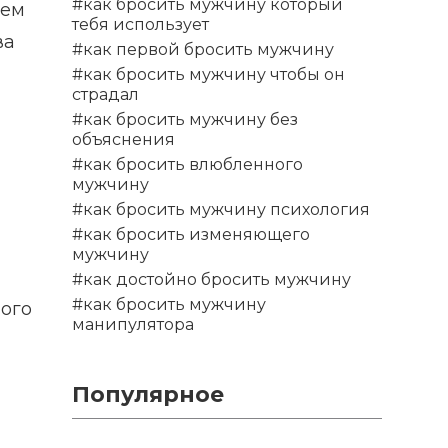
#как бросить мужчину который
сем
тебя использует
ва
#как первой бросить мужчину
#как бросить мужчину чтобы он
страдал
#как бросить мужчину без
объяснения
#как бросить влюбленного
мужчину
#как бросить мужчину психология
#как бросить изменяющего
мужчину
#как достойно бросить мужчину
#как бросить мужчину
ного
манипулятора
Популярное