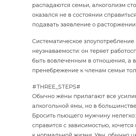
распадаются семьи, алкоголизм сто
оказался не в состоянии справитьс
подавать заявление о расторжении 
Систематическое злоупотребление 
неузнаваемости: он теряет работосп
быть вовлеченным в отношения, а в
пренебрежение к членам семьи толь
#THREE_STEPS#
Обычно жёны прилагают все усилия
алкогольной ямы, но в большинстве
Бросить пьющего мужчину нелегко: 
справится с зависимостью, хочется
к нормальной жизни. Увы, обычно ц