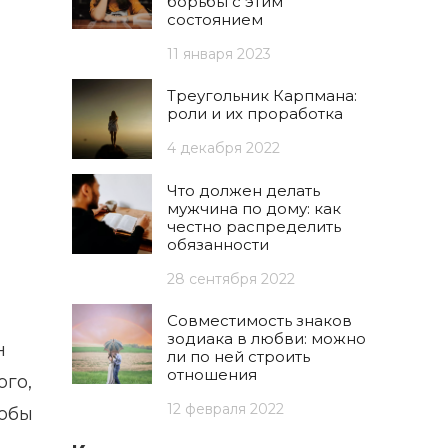
борьбы с этим
состоянием
11 января 2023
Треугольник Карпмана:
роли и их проработка
4 декабря 2022
Что должен делать
мужчина по дому: как
честно распределить
обязанности
28 сентября 2022
Совместимость знаков
зодиака в любви: можно
н
ли по ней строить
отношения
ого,
12 февраля 2022
тобы