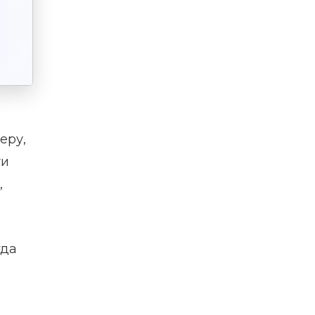
еру,
ти
,
гда