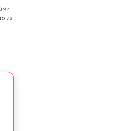
вами
то из