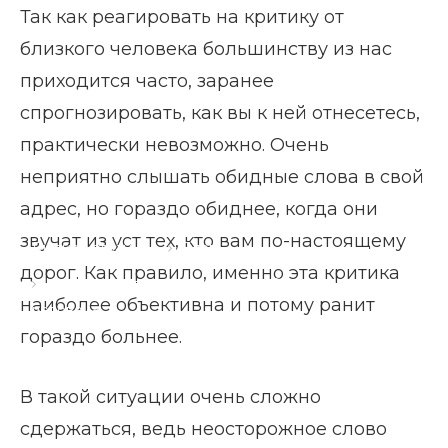
Так как реагировать на критику от
близкого человека большинству из нас
приходится часто, заранее
спрогнозировать, как вы к ней отнесетесь,
практически невозможно. Очень
неприятно слышать обидные слова в свой
адрес, но гораздо обиднее, когда они
звучат из уст тех, кто вам по-настоящему
Главная страница
Блог
дорог. Как правило, именно эта критика
Как реагировать на критику от близкого
наиболее объективна и потому ранит
человека
гораздо больнее.
В такой ситуации очень сложно
сдержаться, ведь неосторожное слово